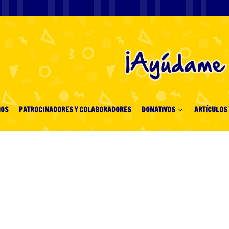
IOS
PATROCINADORES Y COLABORADORES
DONATIVOS
ARTÍCULOS 
tralia’s Top Online
t Overwhelm