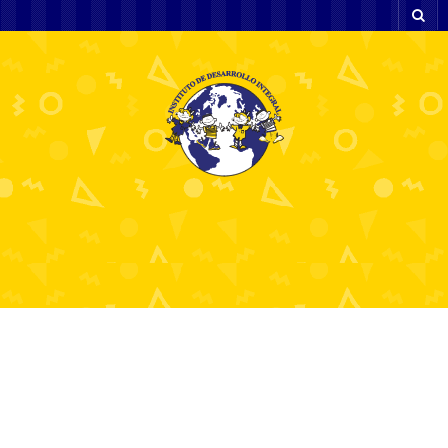
How to Easily Register at Richy Reels
Casino A Step-by-Step Guide
8 julio, 2026
casinogame80746