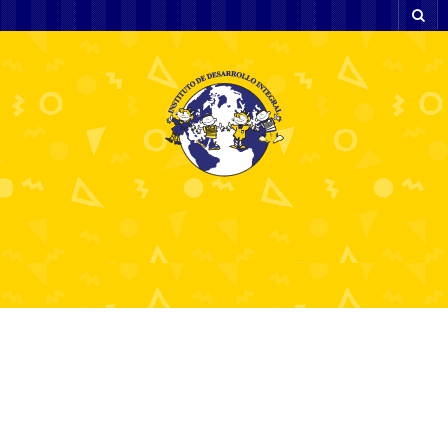
Discover Online Casino Jokabet Your
Ultimate Gaming Destination
7 julio, 2026
casinobest70731