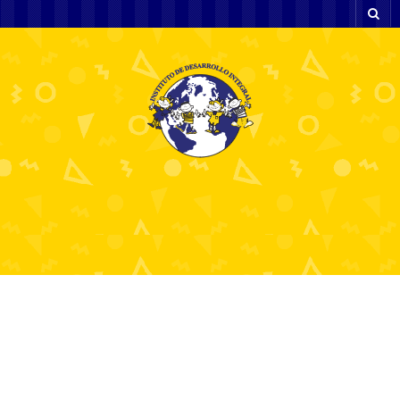
Yes Bets To have Sporting events Now
23 diciembre, 2024
Sin categoría