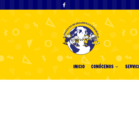
INICIO
CONÓCENOS
SERVIC
১xCinta একটি নতু
1 julio, 2026
1xcinta