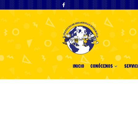
INICIO
CONÓCENOS
SERVIC
Wie Faire Spie
des Online-Glü
nachhaltig min