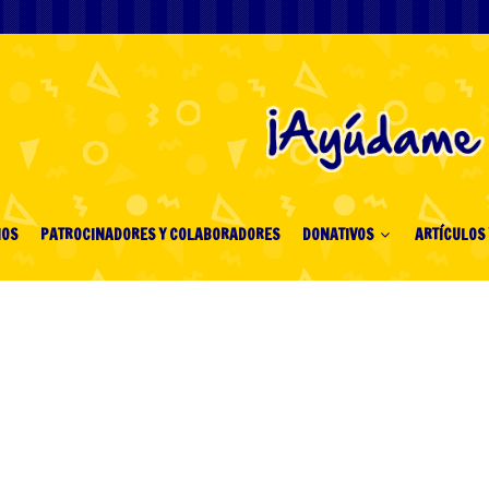
IOS
PATROCINADORES Y COLABORADORES
DONATIVOS
ARTÍCULOS 
no Feels Like a Gamble
 Want to Take