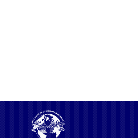
COMPARTIR ESTA PUBLICACION
Your Ultimate Guide to FantasyBet
Casino Promo Codes 1443142364
Wie можна profitieren bei Krypto-Glücksspiel und seine
eigene Strategie perfektioniert