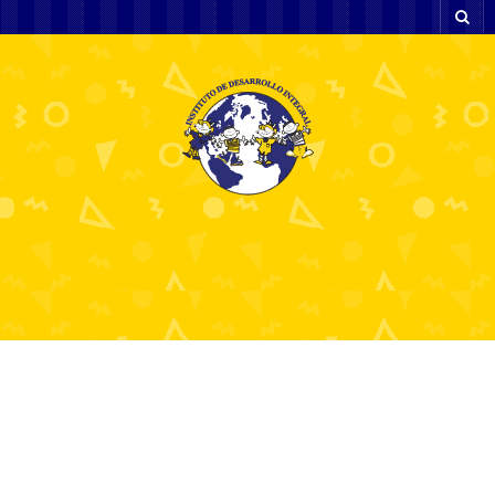
Vavada онлайн казино.230
3 septiembre, 2025
blog