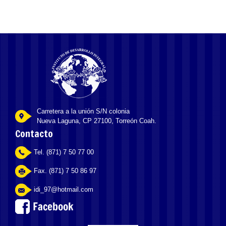
Carretera a la unión S/N colonia
Nueva Laguna, CP 27100, Torreón Coah.
Contacto
Tel. (871) 7 50 77 00
Fax. (871) 7 50 86 97
idi_97@hotmail.com