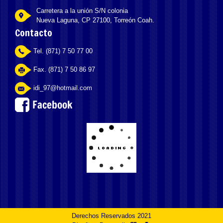
Carretera a la unión S/N colonia
Nueva Laguna, CP 27100, Torreón Coah.
Contacto
Tel. (871) 7 50 77 00
Fax. (871) 7 50 86 97
idi_97@hotmail.com
Derechos Reservados 2021