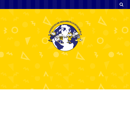
Udenlandske Casinoer i Danmark 2026
Hvad Du Skal Vide
8 julio, 2026
bestcasinogame8071