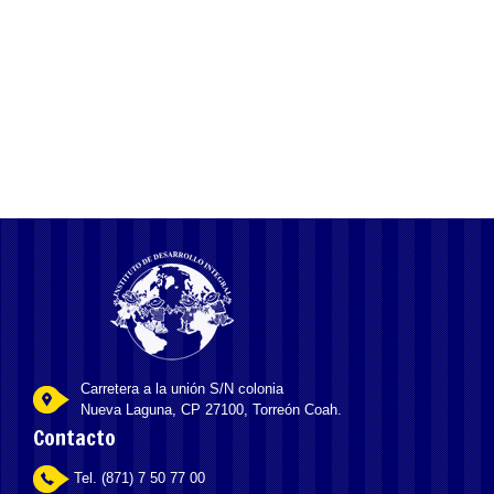
Casino uden ROFUS En Guide til Spiloplevelser uden
Begrænsninger
Carretera a la unión S/N colonia
Nueva Laguna, CP 27100, Torreón Coah.
Contacto
Tel. (871) 7 50 77 00