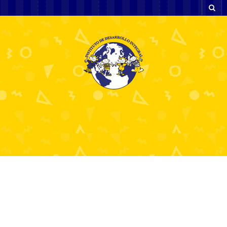
Udenlandske Casino Uden ROFUS Din
Guide til Spil uden Grænser
1311783099