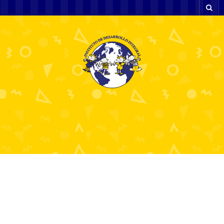
The Ultimate Guide to BC.Game Mirror
Login
3 julio, 2026
bcgames3078