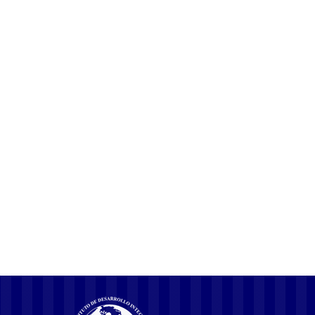
Test Post Created
COMPARTIR ESTA PUBLICACION
Explore the key features of France vs
Morocco betting: What every player
should know
Νόμιμα Online Casino στην Ελλάδα Η Απόλυτη Οδηγία