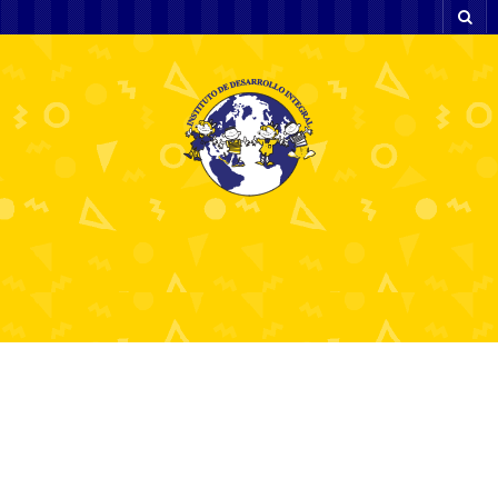
С™†з†©в• КЃбђЃЂЃв ®
ѓЃ£агІ®в•бм Ґ ђ®а
гҐЂ•™†в•Ђм≠ле а†ІҐЂ•з•≠®©!