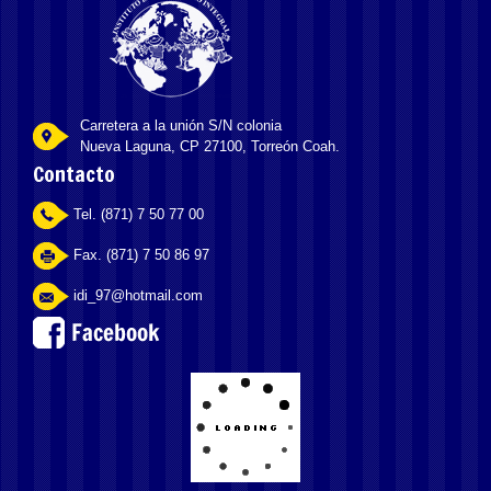
Carretera a la unión S/N colonia
Nueva Laguna, CP 27100, Torreón Coah.
Contacto
Tel. (871) 7 50 77 00
Fax. (871) 7 50 86 97
idi_97@hotmail.com