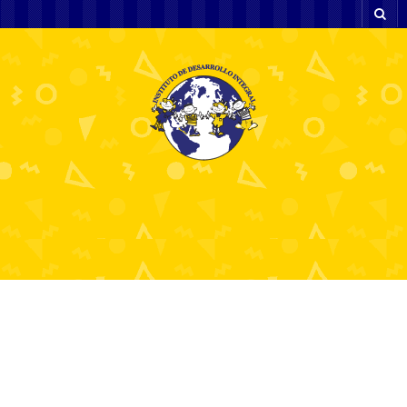
Svaki put kada lopta odabere svoj put,
prateća plinko iskustva donose
neizvjesnost i nevjerojatne na