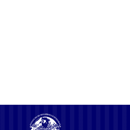
COMPARTIR ESTA PUBLICACION
La emoción de ganar se encuentra en
cada jugada, y doradobet transforma tu
experiencia de juego en a
Ein faszinierendes Abenteuer, in dem der Fall des Balls
beim Plinko überraschende Belohnungen bereit