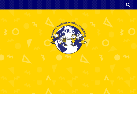
Spil Uden NemID Find Din Belønning
8 julio, 2026
onlinecasinogame80717