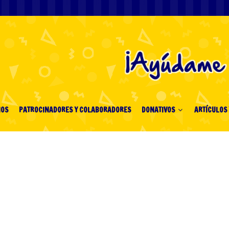
IOS
PATROCINADORES Y COLABORADORES
DONATIVOS
ARTÍCULOS 
taling En Guide til
velser