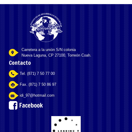
Carretera a la unión S/N colonia
Nueva Laguna, CP 27100, Torreón Coah.
Contacto
Tel. (871) 7 50 77 00
Fax. (871) 7 50 86 97
idi_97@hotmail.com