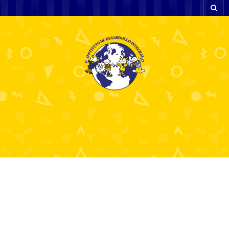
Robo penalty shoot out telegram
24 mayo, 2024
processed