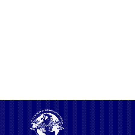
rzeczywistosci.
COMPARTIR ESTA PUBLICACION
Oplev Casino Uden ROFUS med Trustly
Zarzadzanie kapitalem w grach online: Skuteczne
systemy i strategie