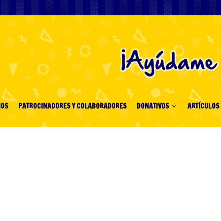
IOS
PATROCINADORES Y COLABORADORES
DONATIVOS
ARTÍCULOS 
asino UK A
 Guide