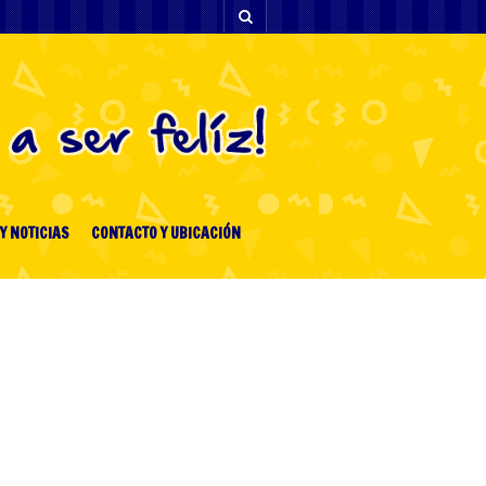
Y NOTICIAS
CONTACTO Y UBICACIÓN
ENTRADAS RECIENTES