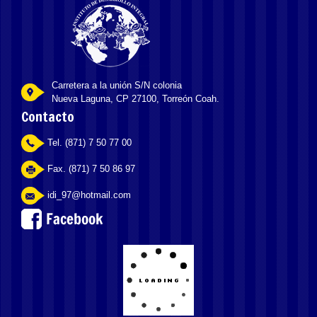
Carretera a la unión S/N colonia
Nueva Laguna, CP 27100, Torreón Coah.
Contacto
Tel. (871) 7 50 77 00
Fax. (871) 7 50 86 97
idi_97@hotmail.com