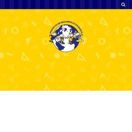
Prikkelende uitdaging voor hoge
winkansen trotseer de chicken road
met tot 98% uitbetaling en vier s