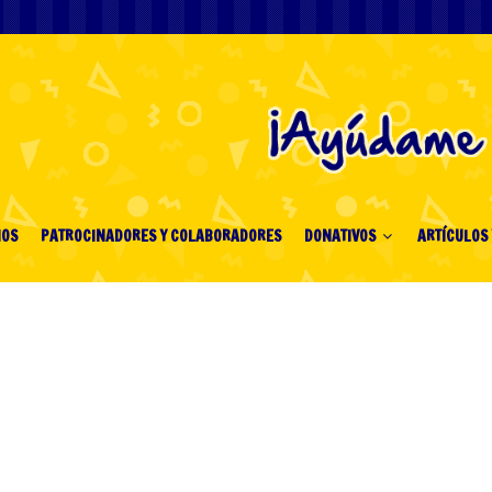
IOS
PATROCINADORES Y COLABORADORES
DONATIVOS
ARTÍCULOS 
i: O‘zbekistonda onlayn
 eng yaxshi