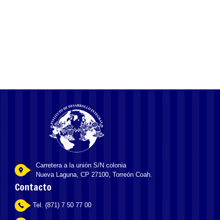
Mostbet Casino Giri Trkiye Resmi casino ve spor
bahisleri.160
Carretera a la unión S/N colonia
Nueva Laguna, CP 27100, Torreón Coah.
Contacto
Tel. (871) 7 50 77 00