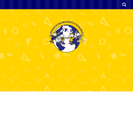
Pin Up Casino Azrbaycan.4607
21 agosto, 2025
News