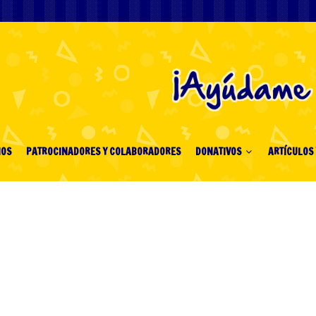
IOS
PATROCINADORES Y COLABORADORES
DONATIVOS
ARTÍCULOS 
can: Onlayn Kazino
 Yaxşı Seçim