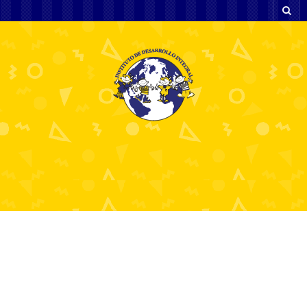
Στοιχηματικές Χωρίς Ταυτοποίηση
Πρόσβαση με Άνεση και Ασφάλεια
8 julio, 2026
bestcasino8072