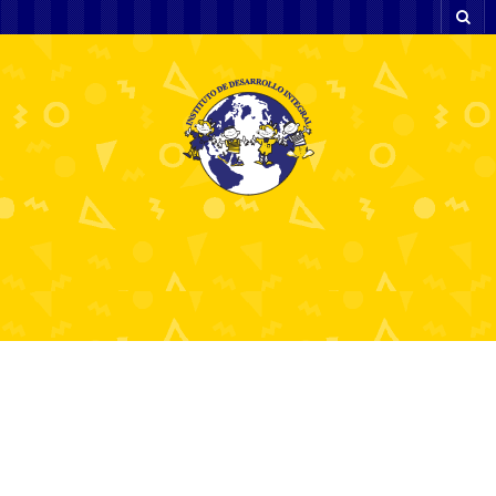
Το Καλύτερο Καζίνο στην Ελλάδα
Μια Ολοκληρωμένη Εμπειρία
Ψυχαγωγίας