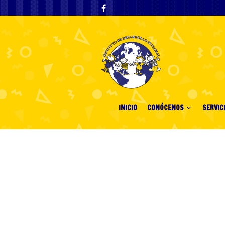
INICIO
CONÓCENOS
SERVIC
Τα Νέα Καζίν
Ανακαλύψτε τι
Εξελίξεις