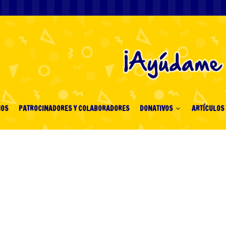
IOS
PATROCINADORES Y COLABORADORES
DONATIVOS
ARTÍCULOS 
ο στην Ελλάδα
ς Τελευταίες