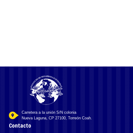
Rufus
Explora los mejores casinos en Apuestas Mundial de
Fútbol 2026 Argentina: juegos y
Carretera a la unión S/N colonia
Nueva Laguna, CP 27100, Torreón Coah.
Contacto