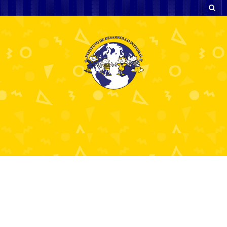
Oplev Spændingen ved Online Casino
Uden Rufus
3 julio, 2026
casinostslot3074