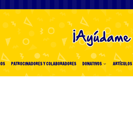
IOS
PATROCINADORES Y COLABORADORES
DONATIVOS
ARTÍCULOS 
an reap the rich
 along the perilous
icken road game casi