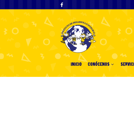
INICIO
CONÓCENOS
SERVIC
Only the bold c
rewards hidden
path of the ch