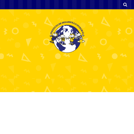
Online Casinoer Uden Dansk Licens En
Omfattende Guide
8 julio, 2026
bestcasinogame8071