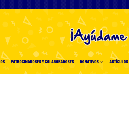
IOS
PATROCINADORES Y COLABORADORES
DONATIVOS
ARTÍCULOS 
 – Реальные
слоты казино демо