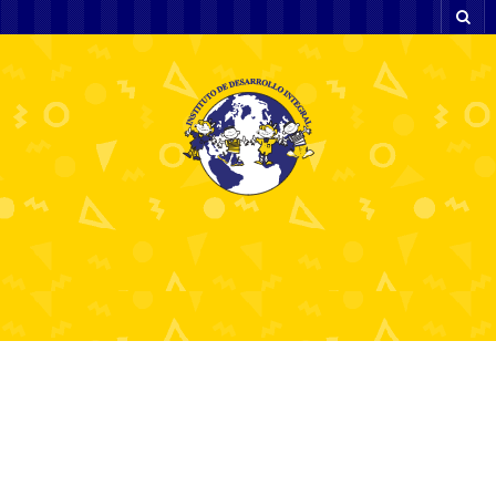
Objevte kouzlo mezinárodních online
casin 1106854286
3 julio, 2026
slotcasinos3078