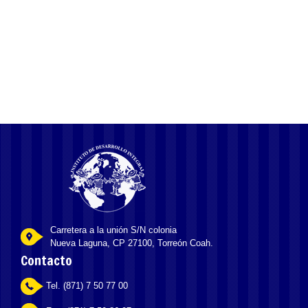
Discover 31Bets Online Casino UK A Comprehensive
Review 1099178817
Carretera a la unión S/N colonia
Nueva Laguna, CP 27100, Torreón Coah.
Contacto
Tel. (871) 7 50 77 00