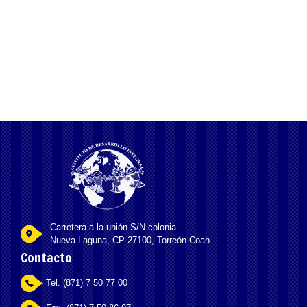
Ervaar het energieke genot van verfijnd gokken op zijn
best
Carretera a la unión S/N colonia
Nueva Laguna, CP 27100, Torreón Coah.
Contacto
Tel. (871) 7 50 77 00