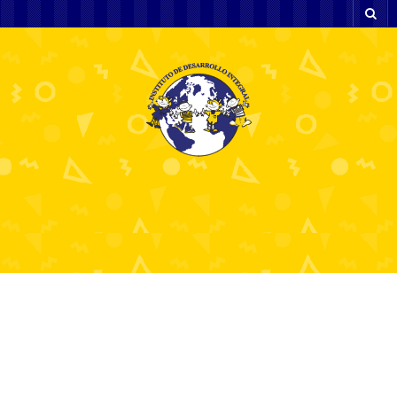
Non GamStop Casinos: Why Players
Are Abandoning the UKGC
3 julio, 2026
casino