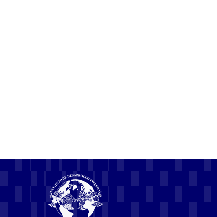
COMPARTIR ESTA PUBLICACION
New88 Casino Review: Expert Analysis
of Odds, Bets & Mobile Play
The Brutal Case for No KYC Casinos