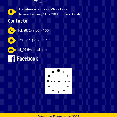
Carretera a la unión S/N colonia
Nueva Laguna, CP 27100, Torreón Coah.
Contacto
Tel. (871) 7 50 77 00
Fax. (871) 7 50 86 97
idi_97@hotmail.com
Derechos Reservados 2021