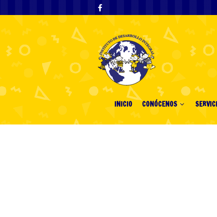
INICIO
CONÓCENOS
SERVIC
Nejlepší zahra
hráče 106661