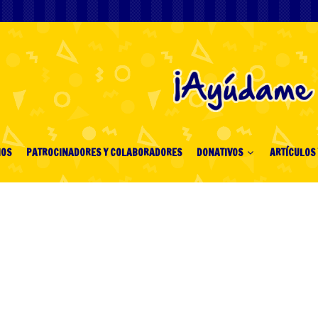
IOS
PATROCINADORES Y COLABORADORES
DONATIVOS
ARTÍCULOS 
niční casina pro české
8395