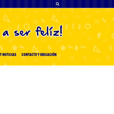
Y NOTICIAS
CONTACTO Y UBICACIÓN
ENTRADAS RECIENTES