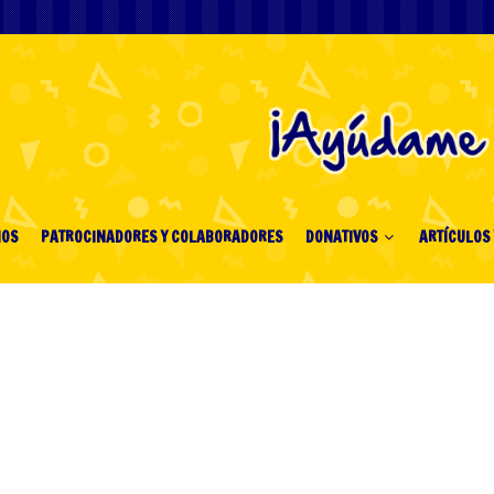
IOS
PATROCINADORES Y COLABORADORES
DONATIVOS
ARTÍCULOS 
r-Friendly Features
ne Casinos Australia