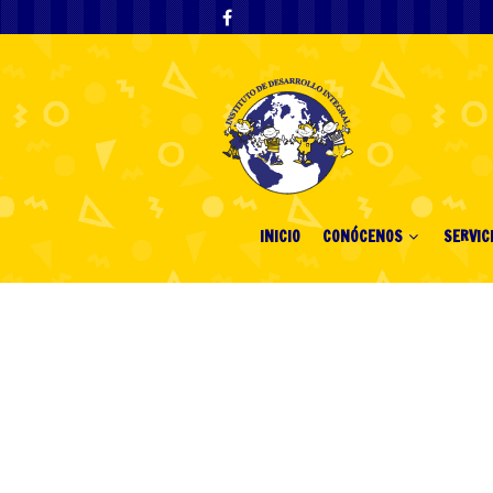
INICIO
CONÓCENOS
SERVIC
Navigating bes
Australia thro
friendly desig