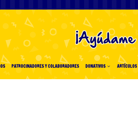
IOS
PATROCINADORES Y COLABORADORES
DONATIVOS
ARTÍCULOS 
t online casinos
ugh the lens of player-
n and ease of use