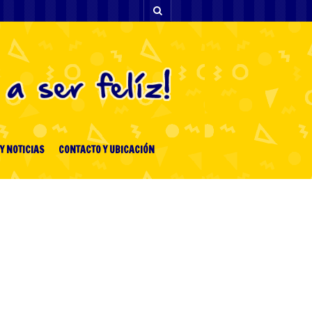
Y NOTICIAS
CONTACTO Y UBICACIÓN
ENTRADAS RECIENTES