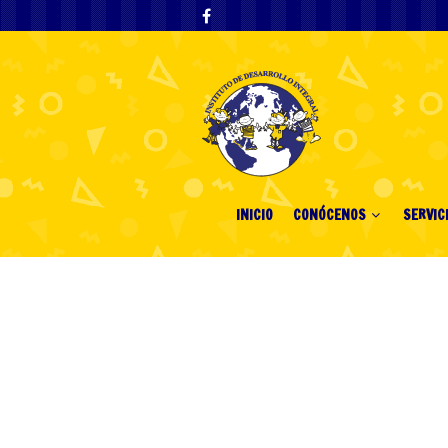
INICIO
CONÓCENOS
SERVIC
Mostbet Platf
İşləyir – Most
Giriş Prosesi