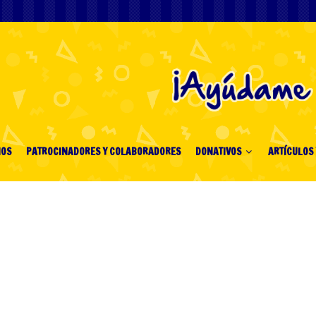
IOS
PATROCINADORES Y COLABORADORES
DONATIVOS
ARTÍCULOS 
ormu Nədir və Necə
bet-də Qeydiyyat və