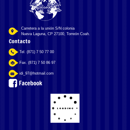
Carretera a la unión S/N colonia
Nueva Laguna, CP 27100, Torreón Coah.
Contacto
Tel. (871) 7 50 77 00
Fax. (871) 7 50 86 97
idi_97@hotmail.com