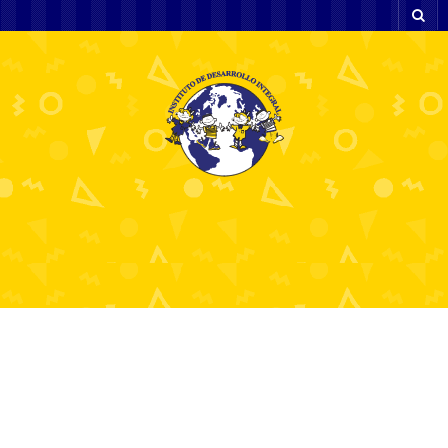
Mit klarem Design und einfacher
Navigation setzen die besten 15
Online Casinos Österreichs neue
Maßstäbe