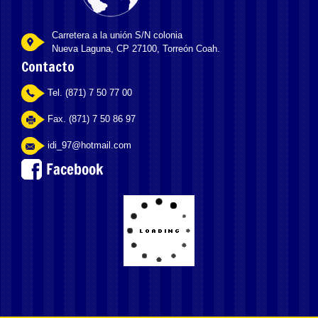
Carretera a la unión S/N colonia
Nueva Laguna, CP 27100, Torreón Coah.
Contacto
Tel. (871) 7 50 77 00
Fax. (871) 7 50 86 97
idi_97@hotmail.com