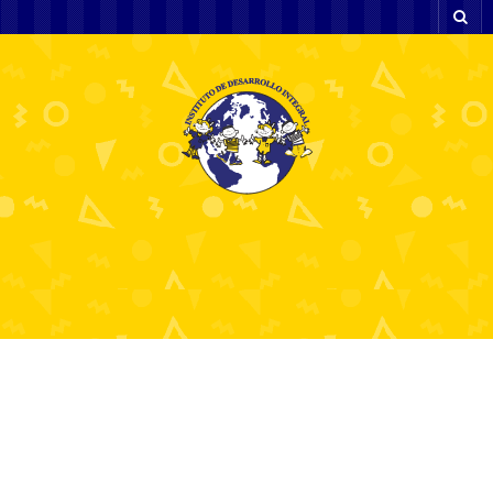
Melbet Casino Review: Top
International Betting Company in
Canada