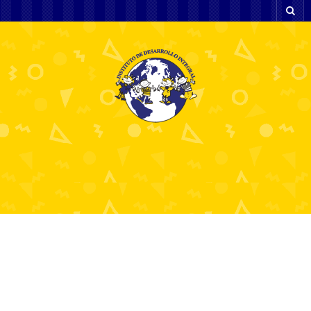
Legální online casino Apollo Zábava a
bezpečnost v jednom
2 julio, 2026
slotcasinos2077