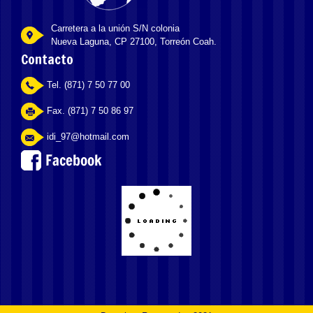
Carretera a la unión S/N colonia
Nueva Laguna, CP 27100, Torreón Coah.
Contacto
Tel. (871) 7 50 77 00
Fax. (871) 7 50 86 97
idi_97@hotmail.com