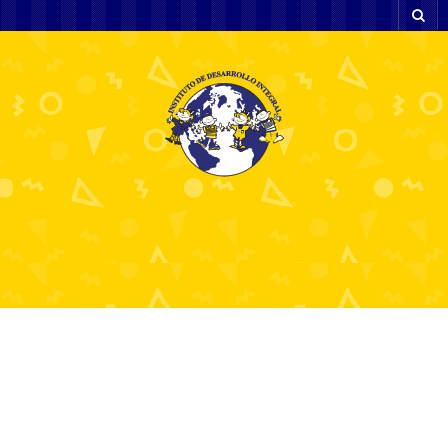
Казино Официальный Сайт Играть
в Онлайн Казино Pin Up.1193
21 agosto, 2025
News