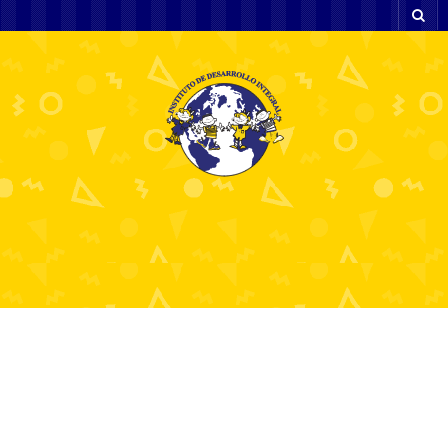
Hustles Casino Registration Process A
Step-by-Step Guide
5 julio, 2026
casinobest50729