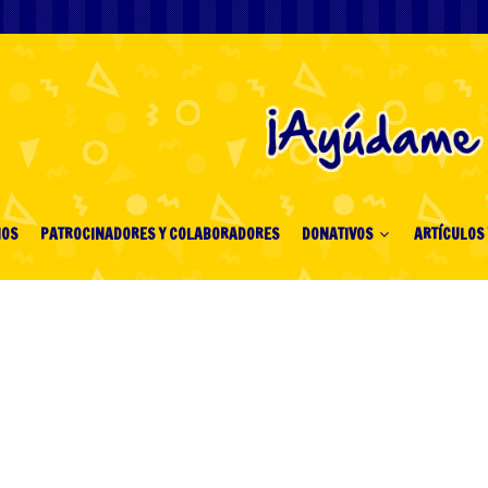
IOS
PATROCINADORES Y COLABORADORES
DONATIVOS
ARTÍCULOS 
asino UK A World of
e Gaming